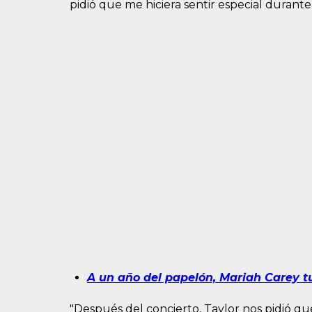
pidió que me hiciera sentir especial durante
A un año del papelón, Mariah Carey t
"Después del concierto, Taylor nos pidió qu