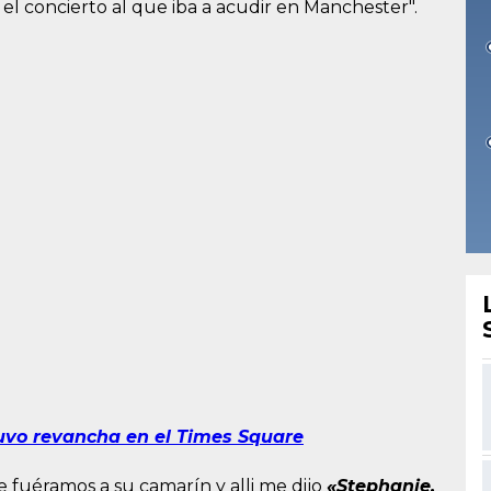
 el concierto al que iba a acudir en Manchester".
uvo revancha en el Times Square
e fuéramos a su camarín y alli me dijo
«Stephanie,