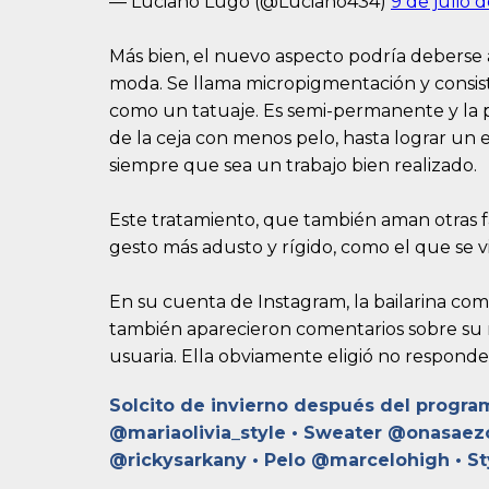
— Luciano Lugo (@Luciano434)
9 de julio 
Más bien, el nuevo aspecto podría deberse 
moda. Se llama micropigmentación y consiste 
como un tatuaje. Es semi-permanente y la pr
de la ceja con menos pelo, hasta lograr un 
siempre que sea un trabajo bien realizado.
Este tratamiento, que también aman otras 
gesto más adusto y rígido, como el que se vi
En su cuenta de Instagram, la bailarina com
también aparecieron comentarios sobre su ro
usuaria. Ella obviamente eligió no responde
Solcito de invierno después del progra
@mariaolivia_style • Sweater @onasaezof
@rickysarkany • Pelo @marcelohigh • S