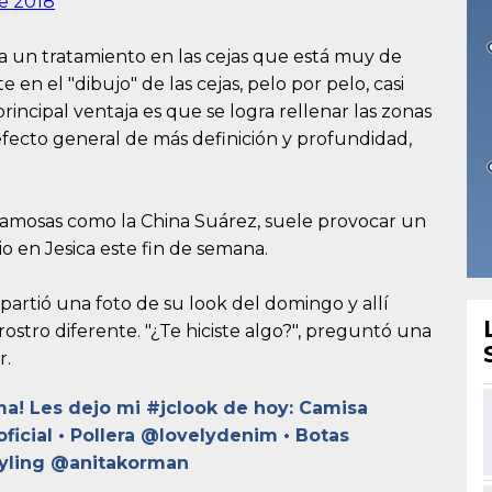
de 2018
a un tratamiento en las cejas que está muy de
en el "dibujo" de las cejas, pelo por pelo, casi
incipal ventaja es que se logra rellenar las zonas
efecto general de más definición y profundidad,
famosas como la China Suárez, suele provocar un
o en Jesica este fin de semana.
partió una foto de su look del domingo y allí
stro diferente. "¿Te hiciste algo?", preguntó una
r.
ma! Les dejo mi #jclook de hoy: Camisa
icial • Pollera @lovelydenim • Botas
tyling @anitakorman