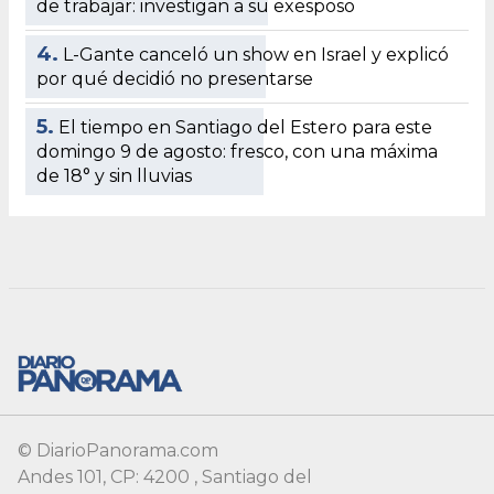
© DiarioPanorama.com
Andes 101, CP: 4200 , Santiago del