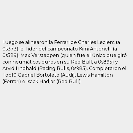
Luego se alinearon la Ferrari de Charles Leclerc (a
0s373), el líder del campeonato Kimi Antonelli (a
0s589), Max Verstappen (quien fue el único que giró
con neumáticos duros en su Red Bull, a 0s895) y
Arvid Lindbald (Racing Bulls, 0s985). Completaron el
Top10 Gabriel Bortoleto (Audi), Lewis Hamilton
(Ferrari) e Isack Hadjar (Red Bull).