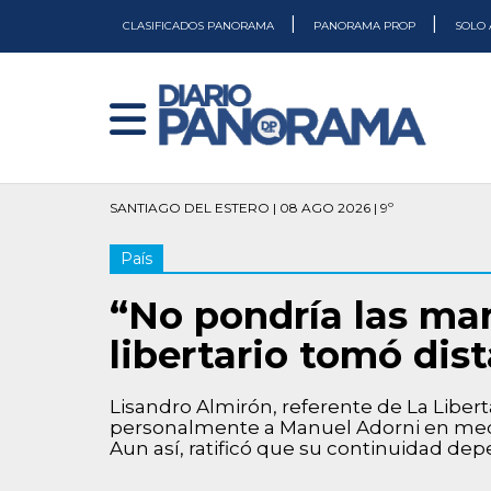
|
|
CLASIFICADOS PANORAMA
PANORAMA PROP
SOLO 
SANTIAGO DEL ESTERO | 08 AGO 2026 | 9º
País
“No pondría las man
libertario tomó dis
Lisandro Almirón, referente de La Libert
personalmente a Manuel Adorni en medio
Aun así, ratificó que su continuidad dep