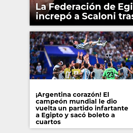
La Federación de Egi
increpó a Scaloni tra
Fútbol
¡Argentina corazón! El
campeón mundial le dio
vuelta un partido infartante
a Egipto y sacó boleto a
cuartos