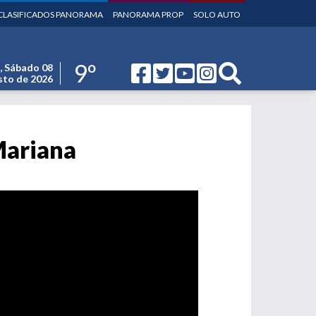
CLASIFICADOS PANORAMA
PANORAMA PROP
SOLO AUTO
9º
,
Sábado 08
to de 2026
Mariana