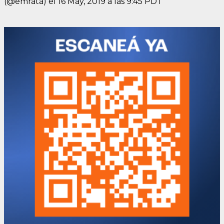
(@emrata) el
16 May, 2019 a las 9:45 PDT