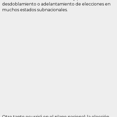
desdoblamiento o adelantamiento de elecciones en
muchos estados subnacionales.
Otro tanto ocurrirá en el plano nacional: la elección