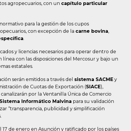
os agropecuarios, con un
capítulo particular
normativo para la gestión de los cupos
ropecuarios, con excepción de la
carne bovina
,
specífica
.
icados y licencias necesarios para operar dentro de
n línea con las disposiciones del Mercosur y bajo un
emas estatales.
ación serán emitidos a través del
sistema SACME
y
istración de Cuotas de Exportación (
SIACE
),
e canalizarán por la Ventanilla Única de Comercio
Sistema Informático Malvina
para su validación
zar “transparencia, publicidad y simplificación
.
17 de enero en Asunción y ratificado por los países