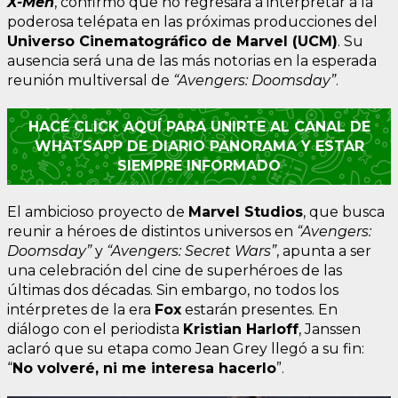
X-Men
, confirmó que no regresará a interpretar a la
poderosa telépata en las próximas producciones del
Universo Cinematográfico de Marvel (UCM)
. Su
ausencia será una de las más notorias en la esperada
reunión multiversal de
“Avengers: Doomsday”
.
HACÉ CLICK AQUÍ PARA UNIRTE AL CANAL DE
WHATSAPP DE DIARIO PANORAMA Y ESTAR
SIEMPRE INFORMADO
El ambicioso proyecto de
Marvel Studios
, que busca
reunir a héroes de distintos universos en
“Avengers:
Doomsday”
y
“Avengers: Secret Wars”
, apunta a ser
una celebración del cine de superhéroes de las
últimas dos décadas. Sin embargo, no todos los
intérpretes de la era
Fox
estarán presentes. En
diálogo con el periodista
Kristian Harloff
, Janssen
aclaró que su etapa como Jean Grey llegó a su fin:
“
No volveré, ni me interesa hacerlo
”.