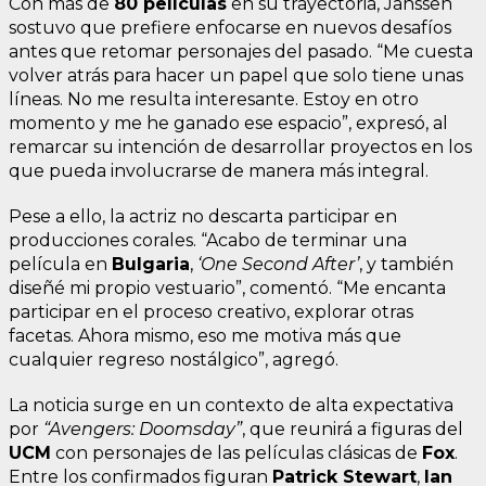
Con más de
80 películas
en su trayectoria, Janssen
sostuvo que prefiere enfocarse en nuevos desafíos
antes que retomar personajes del pasado. “Me cuesta
volver atrás para hacer un papel que solo tiene unas
líneas. No me resulta interesante. Estoy en otro
momento y me he ganado ese espacio”, expresó, al
remarcar su intención de desarrollar proyectos en los
que pueda involucrarse de manera más integral.
Pese a ello, la actriz no descarta participar en
producciones corales. “Acabo de terminar una
película en
Bulgaria
,
‘One Second After’
, y también
diseñé mi propio vestuario”, comentó. “Me encanta
participar en el proceso creativo, explorar otras
facetas. Ahora mismo, eso me motiva más que
cualquier regreso nostálgico”, agregó.
La noticia surge en un contexto de alta expectativa
por
“Avengers: Doomsday”
, que reunirá a figuras del
UCM
con personajes de las películas clásicas de
Fox
.
Entre los confirmados figuran
Patrick Stewart
,
Ian