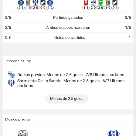
2
-
1
1
-
0
2
-
0
0
-
0
1
-
2
1
-
1
2
-
0
3
-
0
1
-
0
0
-
1
2/5
Partidos ganados
3/5
2/5
Ambos equipos marcaron
1/5
0.8
Goles convertidos
1
Tendencias Top
Duelos previos: Menos de 2.5 goles - 7/8 Últimos partidos
Sarmiento De La Banda: Menos de 2.5 goles - 6/7 Últimos
partidos
Menos de 2.5 goles
Duelos previos