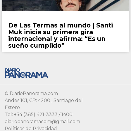
Espectaculos
De Las Termas al mundo | Santi
Muk inicia su primera gira
internacional y afirma: “Es un
sueño cumplido”
© DiarioPanorama.com
Andes 101, CP: 4200 , Santiago del
Estero
Tel: +54 (385) 421-3333 / 1400
diariopanoramacom@gmail.com
Políticas de Privacidad