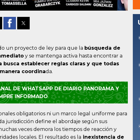
o un proyecto de ley para que la
búsqueda de
nmediato
y se mantenga activa hasta encontrar a
va busca establecer reglas claras y que todas
e manera coordina
da.
CANAL DE WHATSAPP DE DIARIO PANORAMA Y
EMPRE INFORMADO
ionales obligatorios ni un marco legal uniforme para
a jurisdicción define el abordaje según sus
 muchas veces demora los tiempos de reacción y
ridades locales. El resultado es la
inexistencia de