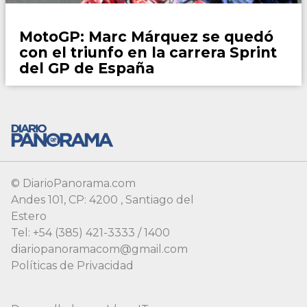
Motor
MotoGP: Marc Márquez se quedó
con el triunfo en la carrera Sprint
del GP de España
© DiarioPanorama.com
Andes 101, CP: 4200 , Santiago del
Estero
Tel: +54 (385) 421-3333 / 1400
diariopanoramacom@gmail.com
Políticas de Privacidad