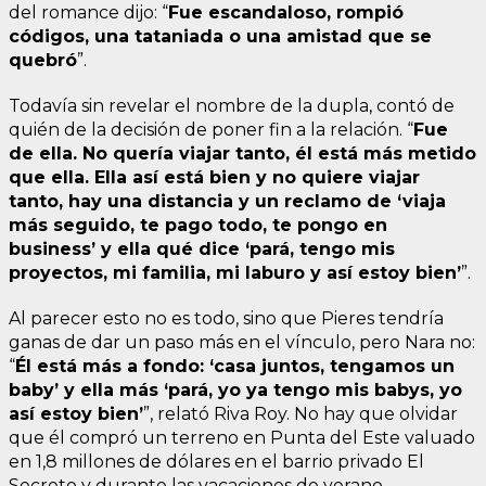
del romance dijo: “
Fue escandaloso, rompió
códigos, una tataniada o una amistad que se
quebró
”.
Todavía sin revelar el nombre de la dupla, contó de
quién de la decisión de poner fin a la relación. “
Fue
de ella. No quería viajar tanto, él está más metido
que ella. Ella así está bien y no quiere viajar
tanto, hay una distancia y un reclamo de ‘viaja
más seguido, te pago todo, te pongo en
business’ y ella qué dice ‘pará, tengo mis
proyectos, mi familia, mi laburo y así estoy bien’
”.
Al parecer esto no es todo, sino que Pieres tendría
ganas de dar un paso más en el vínculo, pero Nara no:
“
Él está más a fondo: ‘casa juntos, tengamos un
baby’ y ella más ‘pará, yo ya tengo mis babys, yo
así estoy bien’
”, relató Riva Roy. No hay que olvidar
que él compró un terreno en Punta del Este valuado
en 1,8 millones de dólares en el barrio privado El
Secreto y durante las vacaciones de verano