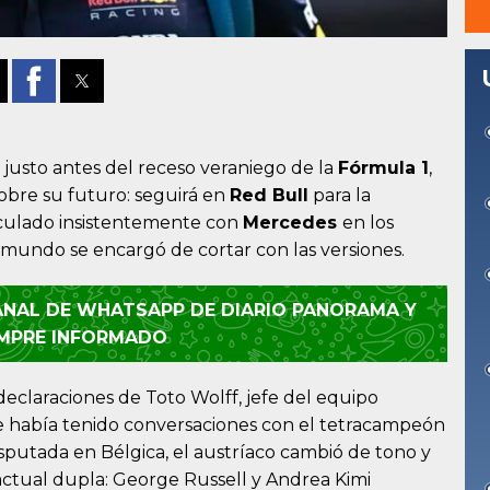
 justo antes del receso veraniego de la
Fórmula 1
,
bre su futuro: seguirá en
Red Bull
para la
culado insistentemente con
Mercedes
en los
 mundo se encargó de cortar con las versiones.
CANAL DE WHATSAPP DE DIARIO PANORAMA Y
EMPRE INFORMADO
eclaraciones de Toto Wolff, jefe del equipo
 había tenido conversaciones con el tetracampeón
sputada en Bélgica, el austríaco cambió de tono y
ctual dupla: George Russell y Andrea Kimi