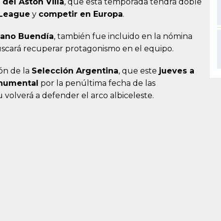
 del Aston Villa
, que esta temporada tendrá doble
 League
y
competir en Europa
.
iano Buendía
, también fue incluido en la nómina
scará recuperar protagonismo en el equipo.
ón de la
Selección Argentina
, que este
jueves a
numental
por la penúltima fecha de las
 volverá a defender el arco albiceleste.