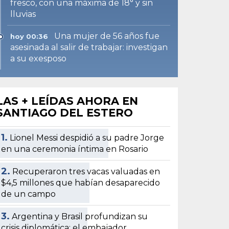
fresco, con una máxima de 18° y sin
lluvias
Una mujer de 56 años fue
hoy 00:36
asesinada al salir de trabajar: investigan
a su exesposo
LAS + LEÍDAS AHORA EN
SANTIAGO DEL ESTERO
1.
Lionel Messi despidió a su padre Jorge
en una ceremonia íntima en Rosario
2.
Recuperaron tres vacas valuadas en
$4,5 millones que habían desaparecido
de un campo
3.
Argentina y Brasil profundizan su
crisis diplomática: el embajador