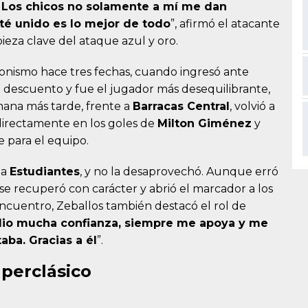
. Los chicos no solamente a mí me dan
sté unido es lo mejor de todo
”, afirmó el atacante
ieza clave del ataque azul y oro.
nismo hace tres fechas, cuando ingresó ante
l descuento y fue el jugador más desequilibrante,
ana más tarde, frente a
Barracas Central
, volvió a
 directamente en los goles de
Milton Giménez
y
e para el equipo.
 a
Estudiantes
, y no la desaprovechó. Aunque erró
 se recuperó con carácter y abrió el marcador a los
ncuentro, Zeballos también destacó el rol de
io mucha confianza, siempre me apoya y me
aba. Gracias a él
”.
uperclásico