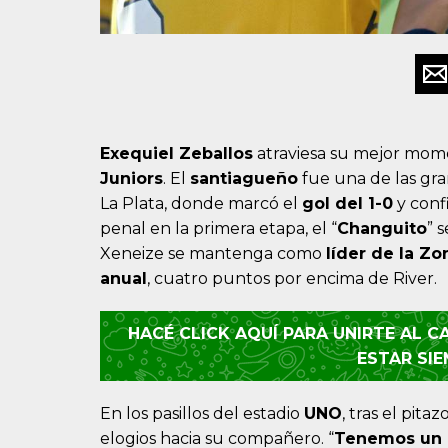
Exequiel Zeballos
atraviesa su mejor mome
Juniors
. El
santiagueño
fue una de las gra
La Plata, donde marcó el
gol del 1-0
y confi
penal en la primera etapa, el “
Changuito
” 
Xeneize se mantenga como
líder de la Z
anual
, cuatro puntos por encima de River.
HACÉ CLICK AQUÍ PARA UNIRTE AL 
ESTAR SI
En los pasillos del estadio
UNO
, tras el pita
elogios hacia su compañero. “
Tenemos un 