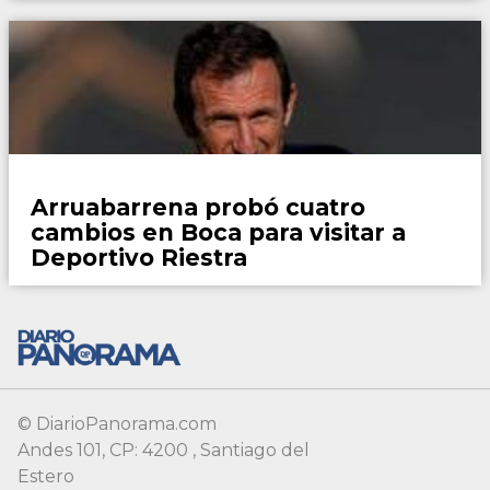
© DiarioPanorama.com
Andes 101, CP: 4200 , Santiago del
Estero