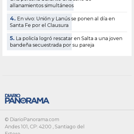
© DiarioPanorama.com
Andes 101, CP: 4200 , Santiago del
Estero