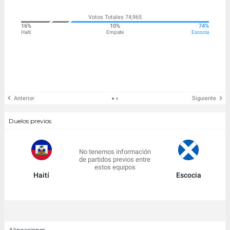
Votos Totales 74,965
16%
10%
74%
Haití
Empate
Escocia
Anterior
Siguiente
Duelos previos
No tenemos información
de partidos previos entre
estos equipos
Haití
Escocia
Alineaciones