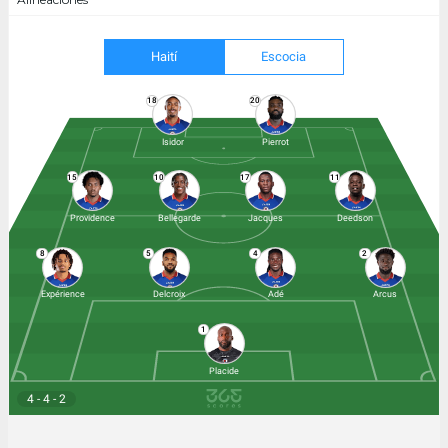
Haití
Escocia
18
20
Isidor
Pierrot
15
10
17
11
Providence
Bellegarde
Jacques
Deedson
8
5
4
2
Expérience
Delcroix
Adé
Arcus
1
Placide
4 - 4 - 2