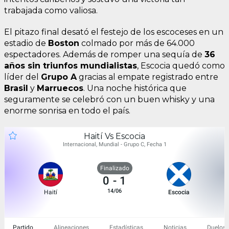
trabajada como valiosa.
El pitazo final desató el festejo de los escoceses en un
estadio de
Boston
colmado por más de 64.000
espectadores. Además de romper una sequía de
36
años sin triunfos mundialistas
, Escocia quedó como
líder del
Grupo A
gracias al empate registrado entre
Brasil
y
Marruecos
. Una noche histórica que
seguramente se celebró con un buen whisky y una
enorme sonrisa en todo el país.
Haití Vs Escocia
Internacional, Mundial - Grupo C, Fecha 1
Finalizado
0
-
1
14/06
Haití
Escocia
Partido
Alineaciones
Estadísticas
Noticias
Duelos 