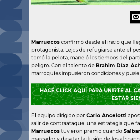
Marruecos
confirmó desde el inicio que lle
protagonista. Lejos de refugiarse ante el pe
tomó la pelota, manejó los tiempos del parti
peligro. Con el talento de
Brahim Díaz
,
Ach
marroquíes impusieron condiciones y pusier
HACÉ CLICK AQUÍ PARA UNIRTE AL 
ESTAR SI
El equipo dirigido por
Carlo Ancelotti
apost
salir de contraataque, una estrategia que fav
Marruecos
tuvieron premio cuando
Saibar
marcador y desatar la ilusión de los africa