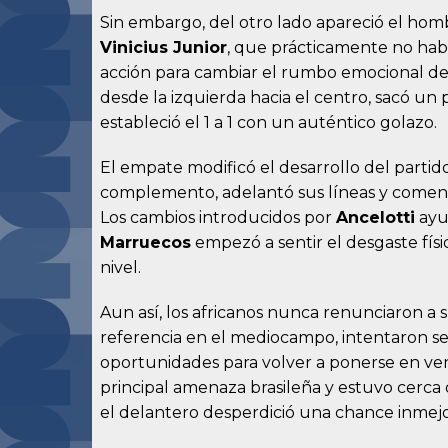
Sin embargo, del otro lado apareció el homb
Vinicius Junior
, que prácticamente no habí
acción para cambiar el rumbo emocional del
desde la izquierda hacia el centro, sacó un
estableció el 1 a 1 con un auténtico golazo.
El empate modificó el desarrollo del partid
complemento, adelantó sus líneas y comenz
Los cambios introducidos por
Ancelotti
ayud
Marruecos
empezó a sentir el desgaste físi
nivel.
Aun así, los africanos nunca renunciaron a 
referencia en el mediocampo, intentaron s
oportunidades para volver a ponerse en ven
principal amenaza brasileña y estuvo cerca d
el delantero desperdició una chance inmejo