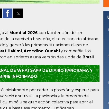
gó al
Mundial 2026
con la intención de ser
so de la camiseta brasileña, el seleccionado africano
do y generó las primeras situaciones claras de
raf Hakimi
,
Azzedine Ounahi
y compañía, los
on en aprietos a una versión deslucida de
Brasil
.
CANAL DE WHATSAPP DE DIARIO PANORAMA Y
EMPRE INFORMADO
ó inicialmente por ceder la posesión y esperar para
oreció a su rival. La paciencia y la precisión de
i
culminó una gran acción colectiva para abrir el
nos, que hasta ese momento justificaban