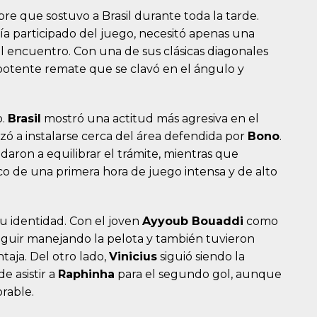
re que sostuvo a Brasil durante toda la tarde.
a participado del juego, necesitó apenas una
 encuentro. Con una de sus clásicas diagonales
 potente remate que se clavó en el ángulo y
o.
Brasil
mostró una actitud más agresiva en el
ó a instalarse cerca del área defendida por
Bono
.
aron a equilibrar el trámite, mientras que
co de una primera hora de juego intensa y de alto
su identidad. Con el joven
Ayyoub Bouaddi
como
eguir manejando la pelota y también tuvieron
taja. Del otro lado,
Vinicius
siguió siendo la
e asistir a
Raphinha
para el segundo gol, aunque
rable.