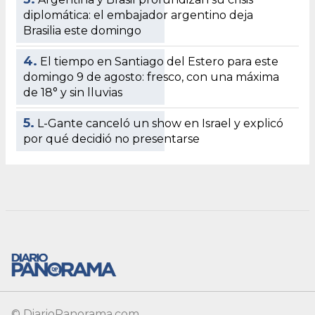
© DiarioPanorama.com