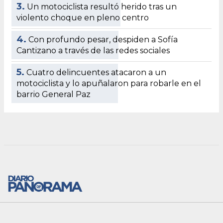
© DiarioPanorama.com