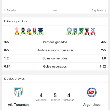
Anterior
Siguiente
Últimos partidos
0
-
0
0
-
2
0
-
0
3
-
1
0
-
3
0
-
1
3
-
0
2
-
3
0
-
1
0
-
1
3/5
Partidos ganados
4/5
0/5
Ambos equipos marcaron
2/5
1.2
Goles convertidos
1.8
0.84
Goles esperados
1.52
Duelos previos
4
5
4
Victorias
Empates
Victorias
Atl. Tucumán
Argentinos