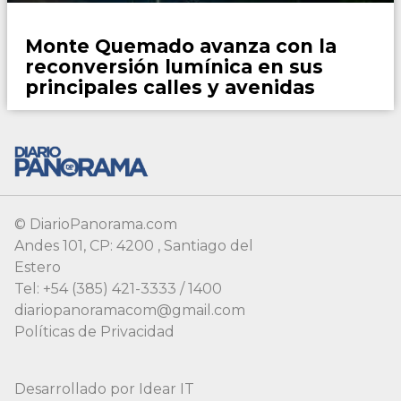
© DiarioPanorama.com
Andes 101, CP: 4200 , Santiago del
Estero
Tel: +54 (385) 421-3333 / 1400
diariopanoramacom@gmail.com
Políticas de Privacidad
Desarrollado por
Idear IT