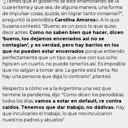
"¿Temés que el gobierno se esté enamorando de la
cuarentena y que sea, de alguna manera, una forma
de impulsar cosas, quizás, sin lograr tanto consenso?",
preguntó la periodista
Carolina Amoros
o. A lo que
Susana contestó: "Bueno, es un poco lo que quiso
decir antes.
Como no saben bien qué hacer, dicen
'bueno, los dejamos encerrados así no se
contagian', y es verdad, pero hay barrios en los
que no pueden estar encerrados
porque entiendo
perfectamente que un tipo que vive con sus ocho
hijos en un cuarto, no puede tenerlos así. Es imposible
que no salgan a tomar aire. La gente está harta. No
hay una persona que diga lo contrario", planteó.
Respecto a cómo ve a la Argentina una vez que
termine la pandemia, dijo: "Como dicen los periodistas
todos los días,
vamos a estar en default, re contra
caídos. Tenemos que dar trabajo, no dádivas.
Hay
que inculcarles el trabajo, lo que nos inculcaron
nuestros padres y abuelos".