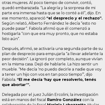
otras mujeres. Al poco tiempo de convivir, contó,
quedó embarazada. “La alegría y la sorpresa de mi
parte era inmensa hasta que se lo conté a él”, dijo. En
ese momento, apareció
“el desprecio y el rechazo”.
Según relató, Alberto Fernández le decía “esto no
puede pasar”. Fabiola afirmó que él comenzó a
hostigarla “con que era muy pronto, que no estaba
listo aún”.
Después, afirmó, se activaría una segunda parte de su
plan de desprecio para empujarla “a llevar adelante la
peor decisión”. La ignoró por completo, aunque vivían
en la misma casa. Dejó de hablarle. La hizo sentir un
mueble. “Me decía ‘no puedo decirle a nadie que voy
a tener un hijo con vos en tan poco tiempo’”, dijo
Fabiola.
“El me decía ‘hay que resolverlo, tenés
que abortar’”.
Delegada por el juez Julián Ercolini, la investigación
está en manos del fiscal
Ramiro González
con la
colaboración de la fiscal
Mariela Labozzetta
, titular