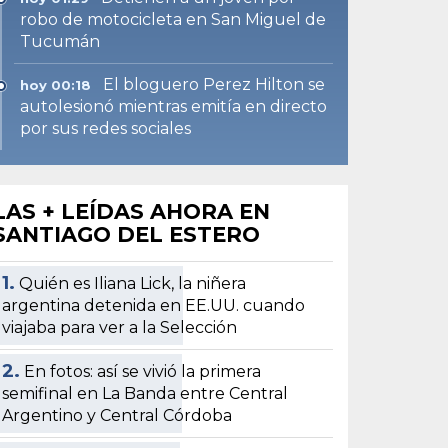
robo de motocicleta en San Miguel de
Tucumán
El bloguero Perez Hilton se
hoy 00:18
autolesionó mientras emitía en directo
por sus redes sociales
LAS + LEÍDAS AHORA EN
SANTIAGO DEL ESTERO
1.
Quién es Iliana Lick, la niñera
argentina detenida en EE.UU. cuando
viajaba para ver a la Selección
2.
En fotos: así se vivió la primera
semifinal en La Banda entre Central
Argentino y Central Córdoba