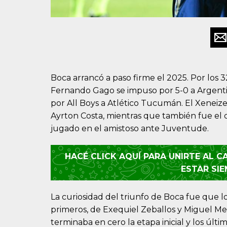
Boca arrancó a paso firme el 2025. Por los 3
Fernando Gago se impuso por 5-0 a Argenti
por All Boys a Atlético Tucumán. El Xeneiz
Ayrton Costa, mientras que también fue el d
jugado en el amistoso ante Juventude.
HACÉ CLICK AQUÍ PARA UNIRTE AL 
ESTAR SI
La curiosidad del triunfo de Boca fue que lo
primeros, de Exequiel Zeballos y Miguel Me
terminaba en cero la etapa inicial y los últ