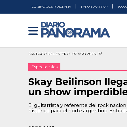
|
|
CLASIFICADOS PANORAMA
PANORAMA PROP
SOLO 
SANTIAGO DEL ESTERO | 07 AGO 2026 | 15º
Espectaculos
Skay Beilinson lleg
un show imperdibl
El guitarrista y referente del rock naci
histórico para el norte argentino. Entrada