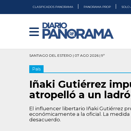
|
|
CLASIFICADOS PANORAMA
PANORAMA PROP
SOLO 
SANTIAGO DEL ESTERO | 07 AGO 2026 | 9º
País
Iñaki Gutiérrez imp
atropelló a un ladr
El influencer libertario Iñaki Gutiérrez
económicamente a la oficial. La medid
desacuerdo.