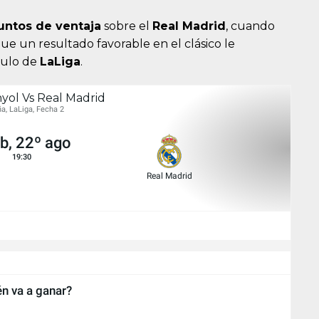
untos de ventaja
sobre el
Real Madrid
, cuando
 que un resultado favorable en el clásico le
tulo de
LaLiga
.
yol Vs Real Madrid
a, LaLiga, Fecha 2
b, 22º ago
19:30
Real Madrid
n va a ganar?