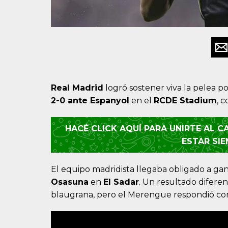
Real Madrid
logró sostener viva la pelea p
2-0 ante Espanyol
en el
RCDE Stadium
, 
HACÉ CLICK AQUÍ PARA UNIRTE AL 
ESTAR SI
El equipo madridista llegaba obligado a gan
Osasuna
en
El Sadar
. Un resultado diferen
blaugrana, pero el Merengue respondió como