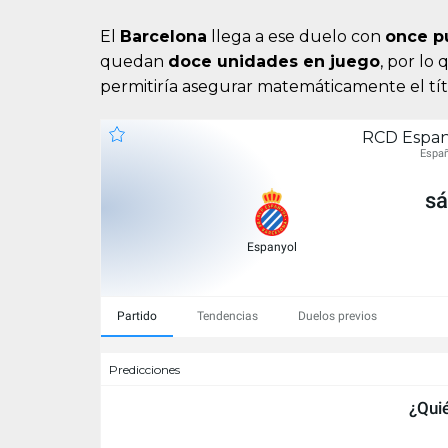
El
Barcelona
llega a ese duelo con
once p
quedan
doce unidades en juego
, por lo
permitiría asegurar matemáticamente el tí
RCD Espan
Españ
sá
Espanyol
Partido
Tendencias
Duelos previos
Predicciones
¿Quié