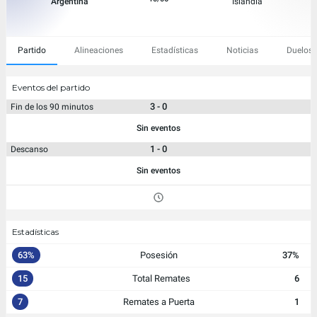
Argentina
Islandia
Partido
Alineaciones
Estadísticas
Noticias
Duelos 
Eventos del partido
3 - 0
Fin de los 90 minutos
Sin eventos
1 - 0
Descanso
Sin eventos
Estadísticas
63%
Posesión
37%
15
Total Remates
6
7
Remates a Puerta
1