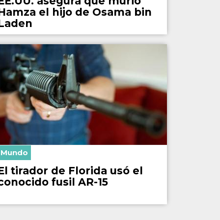
EE.UU. asegura que murió
Hamza el hijo de Osama bin
Laden
Mundo
El tirador de Florida usó el
conocido fusil AR-15