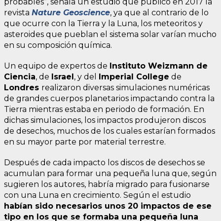
probables”, señala un estudio que publicó en 2017 la
revista
Nature Geoscience
, ya que al contrario de lo
que ocurre con la Tierra y la Luna, los meteoritos y
asteroides que pueblan el sistema solar varían mucho
en su composición química.
Un equipo de expertos de
Instituto Weizmann de
Ciencia
, de
Israel
, y del
Imperial College
de
Londres
realizaron diversas simulaciones numéricas
de grandes cuerpos planetarios impactando contra la
Tierra mientras estaba en periodo de formación. En
dichas simulaciones, los impactos produjeron discos
de desechos, muchos de los cuales estarían formados
en su mayor parte por material terrestre.
Después de cada impacto los discos de desechos se
acumulan para formar una pequeña luna que, según
sugieren los autores, habría migrado para fusionarse
con una Luna en crecimiento. Según el estudio
habían sido necesarios unos 20 impactos de ese
tipo en los que se formaba una pequeña luna