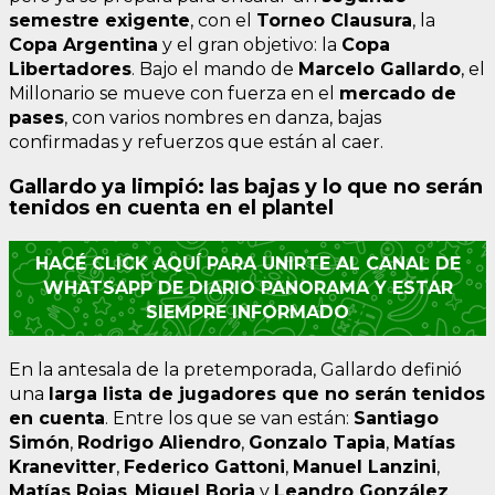
semestre exigente
, con el
Torneo Clausura
, la
Copa Argentina
y el gran objetivo: la
Copa
Libertadores
. Bajo el mando de
Marcelo Gallardo
, el
Millonario se mueve con fuerza en el
mercado de
pases
, con varios nombres en danza, bajas
confirmadas y refuerzos que están al caer.
Gallardo ya limpió: las bajas y lo que no serán
tenidos en cuenta en el plantel
HACÉ CLICK AQUÍ PARA UNIRTE AL CANAL DE
WHATSAPP DE DIARIO PANORAMA Y ESTAR
SIEMPRE INFORMADO
En la antesala de la pretemporada, Gallardo definió
una
larga lista de jugadores que no serán tenidos
en cuenta
. Entre los que se van están:
Santiago
Simón
,
Rodrigo Aliendro
,
Gonzalo Tapia
,
Matías
Kranevitter
,
Federico Gattoni
,
Manuel Lanzini
,
Matías Rojas
,
Miguel Borja
y
Leandro González