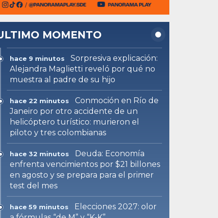
ULTIMO MOMENTO
Sorpresiva explicación:
hace 9 minutos
Alejandra Maglietti reveló por qué no
muestra al padre de su hijo
Conmoción en Río de
hace 22 minutos
Janeiro por otro accidente de un
helicóptero turístico: murieron el
piloto y tres colombianas
Deuda: Economía
hace 32 minutos
enfrenta vencimientos por $21 billones
en agosto y se prepara para el primer
test del mes
Elecciones 2027: olor
hace 59 minutos
a fórmulas “de M” y “K-K”