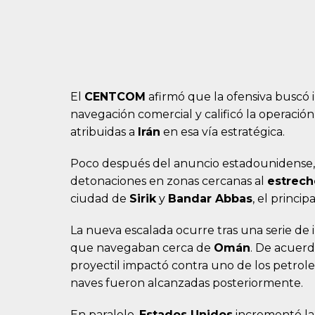
El
CENTCOM
afirmó que la ofensiva buscó 
navegación comercial y calificó la operació
atribuidas a
Irán
en esa vía estratégica.
Poco después del anuncio estadounidense, 
detonaciones en zonas cercanas al
estrec
ciudad de
Sirik
y
Bandar Abbas
, el princi
La nueva escalada ocurre tras una serie de
que navegaban cerca de
Omán
. De acuer
proyectil impactó contra uno de los petrole
naves fueron alcanzadas posteriormente.
En paralelo,
Estados Unidos
incrementó la