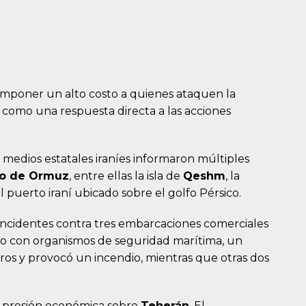
imponer un alto costo a quienes ataquen la
n como una respuesta directa a las acciones
medios estatales iraníes informaron múltiples
ho de Ormuz
, entre ellas la isla de
Qeshm
, la
pal puerto iraní ubicado sobre el golfo Pérsico.
 incidentes contra tres embarcaciones comerciales
do con organismos de seguridad marítima, un
ros y provocó un incendio, mientras que otras dos
 presión económica sobre
Teherán
. El