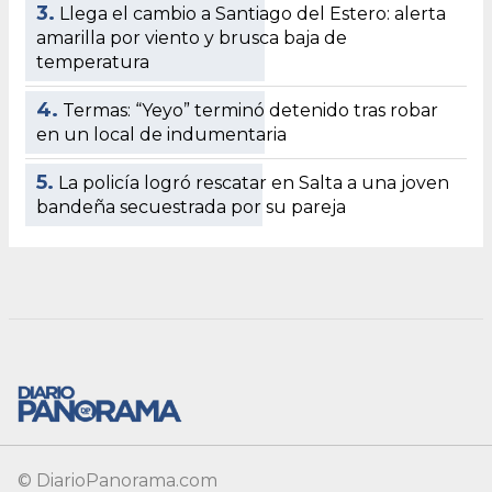
© DiarioPanorama.com