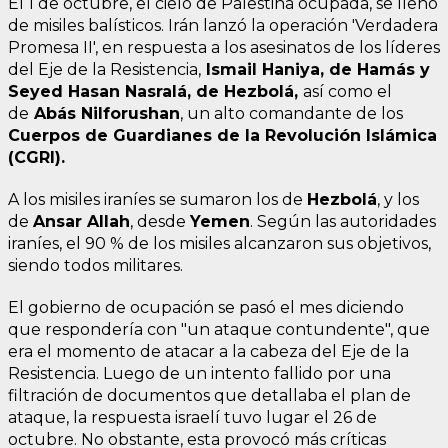
El 1 de octubre, el cielo de Palestina ocupada, se llenó
de misiles balísticos. Irán lanzó la operación 'Verdadera
Promesa II', en respuesta a los asesinatos de los líderes
del Eje de la Resistencia,
Ismail Haniya, de Hamás y
Seyed Hasan Nasralá, de Hezbolá,
así como el
de
Abás Nilforushan
, un alto comandante de los
Cuerpos de Guardianes de la Revolución Islámica
(CGRI).
A los misiles iraníes se sumaron los de
Hezbolá
, y los
de
Ansar Allah
, desde
Yemen
. Según las autoridades
iraníes, el 90 % de los misiles alcanzaron sus objetivos,
siendo todos militares.
El gobierno de ocupación se pasó el mes diciendo
que respondería con "un ataque contundente", que
era el momento de atacar a la cabeza del Eje de la
Resistencia. Luego de un intento fallido por una
filtración de documentos que detallaba el plan de
ataque, la respuesta israelí tuvo lugar el 26 de
octubre. No obstante, esta provocó más críticas