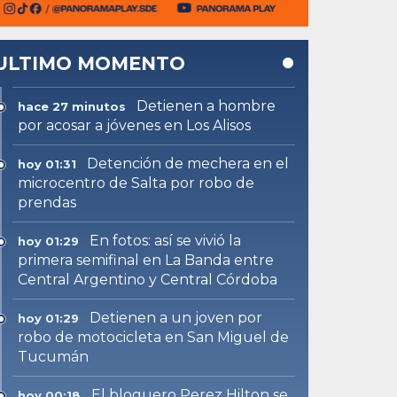
ULTIMO MOMENTO
Detienen a hombre
hace 27 minutos
por acosar a jóvenes en Los Alisos
Detención de mechera en el
hoy 01:31
microcentro de Salta por robo de
prendas
En fotos: así se vivió la
hoy 01:29
primera semifinal en La Banda entre
Central Argentino y Central Córdoba
Detienen a un joven por
hoy 01:29
robo de motocicleta en San Miguel de
Tucumán
El bloguero Perez Hilton se
hoy 00:18