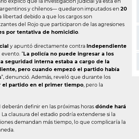
ario explicó que la investigación judicial ya está en
rgentinos y chilenos— quedaron imputados en
20
 libertad debido a que los cargos son
izantes del Rojo que participaron de las agresiones
s por tentativa de homicidio
.
cial
y apuntó directamente contra
Independiente
 evento. “
La policía no puede ingresar a los
a seguridad interna estaba a cargo de la
iente, pero cuando empezó el partido había
s
”, denunció. Además, reveló que durante los
el partido en el primer tiempo
, pero la
l
deberán definir en las próximas horas
dónde hará
 La clausura del estadio podría extenderse si la
raciones demandan más tiempo, lo que complicaría la
aneda.