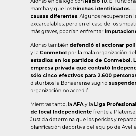
Alonso en diálogo con
Radio 10
. El funcion
marcha y que los
hinchas identificados
—a
causas diferentes
. Algunos recuperaron la
excarcelables, pero en el caso de los simpat
más graves, podrían enfrentar
imputacione
Alonso también
defendió el accionar poli
y la
Conmebol
por la mala organización del
estadios en los partidos de Conmebol. L
empresa privada que contrató Independ
sólo cinco efectivos para 2.600 persona
disturbios la Bonaerense sugirió
suspender 
organización no accedió.
Mientras tanto, la
AFA
y la
Liga Profesiona
de local Independiente
frente a Platense.
Justicia determina que las pericias y repa
planificación deportiva del equipo de Avell