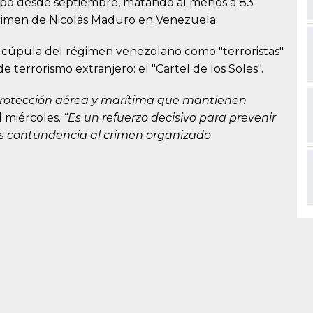
tipo desde septiembre, matando al menos a 83
égimen de Nicolás Maduro en Venezuela.
la cúpula del régimen venezolano como "terroristas"
 terrorismo extranjero: el "Cartel de los Soles".
 de protección aérea y marítima que mantienen
el miércoles.
“Es un refuerzo decisivo para prevenir
ás contundencia al crimen organizado