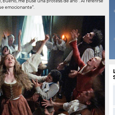
e, bueno, me puse una prótesis de ano”. Al referirse
Fue emocionante”.