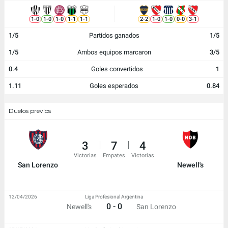
1
-
0
1
-
0
1
-
0
1
-
1
1
-
1
2
-
2
1
-
0
1
-
0
0
-
0
3
-
1
1/5
Partidos ganados
1/5
1/5
Ambos equipos marcaron
3/5
0.4
Goles convertidos
1
1.11
Goles esperados
0.84
Duelos previos
3
7
4
Victorias
Empates
Victorias
San Lorenzo
Newell's
12/04/2026
Liga Profesional Argentina
0 - 0
Newell's
San Lorenzo