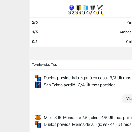
0
-
2
0
-
0
1
-
0
3
-
0
1
-
1
2/5
Par
1/5
Ambos 
0.8
Gol
Tendencias Top
Duelos previos: Mitre ganó en casa - 3/3 Últimos
San Telmo perdió - 3/4 Últimos partidos
Vic
Mitre SdE: Menos de 2.5 goles - 4/5 Últimos part
Duelos previos: Menos de 2.5 goles - 4/5 Últimos