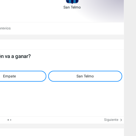
San Telmo
previos
n va a ganar?
Empate
San Telmo
Siguiente