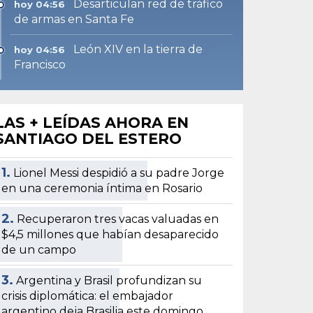
Desarticulan red de tráfico
hoy 04:56
de armas en Santa Fe
León XIV en la tierra de
hoy 04:56
Francisco
LAS + LEÍDAS AHORA EN
SANTIAGO DEL ESTERO
1.
Lionel Messi despidió a su padre Jorge
en una ceremonia íntima en Rosario
2.
Recuperaron tres vacas valuadas en
$4,5 millones que habían desaparecido
de un campo
3.
Argentina y Brasil profundizan su
crisis diplomática: el embajador
argentino deja Brasilia este domingo