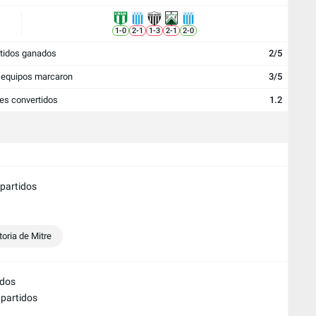
1
-
0
2
-
1
1
-
3
2
-
1
2
-
0
tidos ganados
2/5
equipos marcaron
3/5
es convertidos
1.2
 partidos
toria de Mitre
idos
 partidos