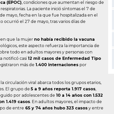
ica (EPOC)
, condiciones que aumentan el riesgo de
espiratorias. La paciente inició síntomas el 7 de
 de mayo, fecha en la que fue hospitalizada en el
nto ocurrió el 27 de mayo, tras varios días de
é en que la mujer
no había recibido la vacuna
ológicos, este aspecto refuerza la importancia de
obre todo en adultos mayores y personas con
 notificó casi
12 mil casos de Enfermedad Tipo
egistraron más de
1.400 internaciones
por
 circulación viral abarca todos los grupos etarios,
es. El grupo de
5 a 9 años reporta 1.917 casos
,
 seguido por adolescentes de
10 a 14 años con
1.532
on 1.419 casos
. En adultos mayores, el impacto de
upo de entre
65 y 74 años hubo
323 casos
y entre