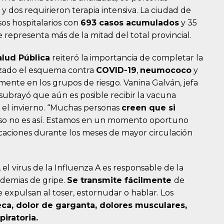
y dos requirieron terapia intensiva. La ciudad de
os hospitalarios con
693 casos acumulados
y 35
 representa más de la mitad del total provincial.
alud Pública
reiteró la importancia de completar la
zado el esquema contra
COVID-19
,
neumococo
y
lmente en los grupos de riesgo. Vanina Galván, jefa
subrayó que aún es posible recibir la vacuna
e el invierno. “Muchas personas
creen que si
 eso no es así. Estamos en un momento oportuno
icaciones durante los meses de mayor circulación
el virus de la Influenza A es responsable de la
ndemias de gripe.
Se transmite fácilmente
de
 expulsan al toser, estornudar o hablar. Los
eca, dolor de garganta, dolores musculares,
piratoria.