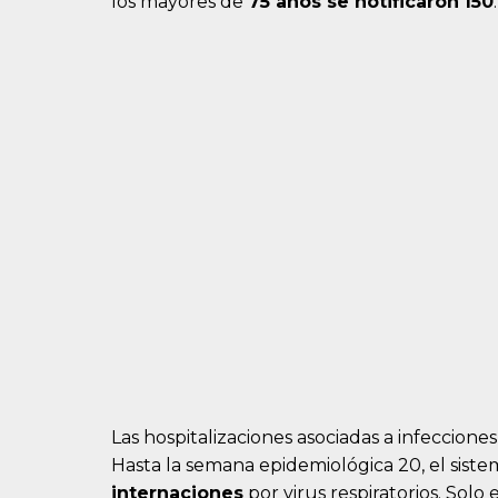
los mayores de
75 años se notificaron
150
.
Las hospitalizaciones asociadas a infeccion
Hasta la semana epidemiológica 20, el sist
internaciones
por virus respiratorios. Solo