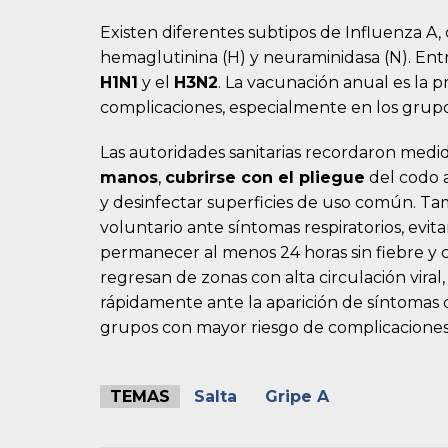
Existen diferentes subtipos de Influenza A, 
hemaglutinina (H) y neuraminidasa (N). Ent
H1N1
y el
H3N2
. La vacunación anual es la pr
complicaciones, especialmente en los grupo
Las autoridades sanitarias recordaron med
manos
,
cubrirse con el pliegue
del codo a
y desinfectar superficies de uso común. T
voluntario ante síntomas respiratorios, evi
permanecer al menos 24 horas sin fiebre y c
regresan de zonas con alta circulación viral
rápidamente ante la aparición de síntomas 
grupos con mayor riesgo de complicaciones
TEMAS
Salta
Gripe A