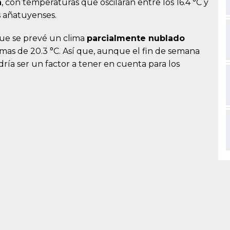
a
, con temperaturas que oscilarán entre los 16.4 °C y
os añatuyenses.
 que se prevé un clima
parcialmente nublado
as de 20.3 °C. Así que, aunque el fin de semana
dría ser un factor a tener en cuenta para los